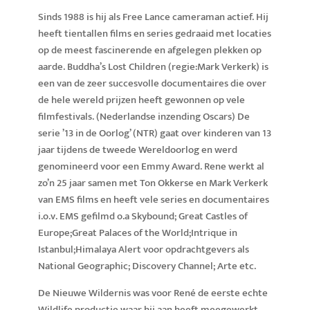
Sinds 1988 is hij als Free Lance cameraman actief. Hij
heeft tientallen films en series gedraaid met locaties
op de meest fascinerende en afgelegen plekken op
aarde. Buddha’s Lost Children (regie:Mark Verkerk) is
een van de zeer succesvolle documentaires die over
de hele wereld prijzen heeft gewonnen op vele
filmfestivals. (Nederlandse inzending Oscars) De
serie ’13 in de Oorlog’ (NTR) gaat over kinderen van 13
jaar tijdens de tweede Wereldoorlog en werd
genomineerd voor een Emmy Award. Rene werkt al
zo’n 25 jaar samen met Ton Okkerse en Mark Verkerk
van EMS films en heeft vele series en documentaires
i.o.v. EMS gefilmd o.a Skybound; Great Castles of
Europe;Great Palaces of the World;Intrique in
Istanbul;Himalaya Alert voor opdrachtgevers als
National Geographic; Discovery Channel; Arte etc.
De Nieuwe Wildernis was voor René de eerste echte
Wildlife productie waar hij aan heeft meegewerkt